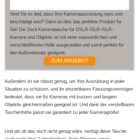
Sind Sie es leid, dass Ihre Kameraausrüstung nass und
beschädigt wird? Dann ist dies das perfekte Produkt für
Sie! Die Zecti Kameratasche für DSLR-/SLR-/SLR-
Kamera und Objektiv ist mit einer wasserdichten und
verschleißfesten Hülle ausgestattet und somit perfekt für
den Außeneinsatz geeignet.
ZUM ANGEBOT
Außerdem ist sie robust genug, um Ihre Ausrüstung in jeder
Situation zu schützen, und ihr einziehbares Fassungsvermögen
bedeutet, dass sie für Kameras mit kurzem und langem
Objektiv gleichermaßen geeignet ist. Und dank der verstellbaren
Taschenhöhe passt sie garantiert zu jeder Kameragröße!
Und als ob das noch nicht genug wäre, verfügt diese Tasche
auch noch über 2 abnehmbare, feste Riemen, einen