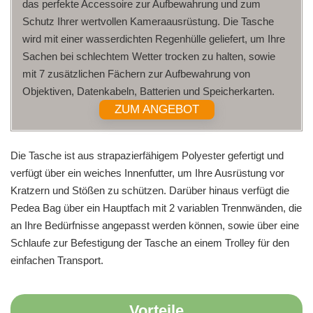
das perfekte Accessoire zur Aufbewahrung und zum
Schutz Ihrer wertvollen Kameraausrüstung. Die Tasche
wird mit einer wasserdichten Regenhülle geliefert, um Ihre
Sachen bei schlechtem Wetter trocken zu halten, sowie
mit 7 zusätzlichen Fächern zur Aufbewahrung von
Objektiven, Datenkabeln, Batterien und Speicherkarten.
ZUM ANGEBOT
Die Tasche ist aus strapazierfähigem Polyester gefertigt und
verfügt über ein weiches Innenfutter, um Ihre Ausrüstung vor
Kratzern und Stößen zu schützen. Darüber hinaus verfügt die
Pedea Bag über ein Hauptfach mit 2 variablen Trennwänden, die
an Ihre Bedürfnisse angepasst werden können, sowie über eine
Schlaufe zur Befestigung der Tasche an einem Trolley für den
einfachen Transport.
Vorteile