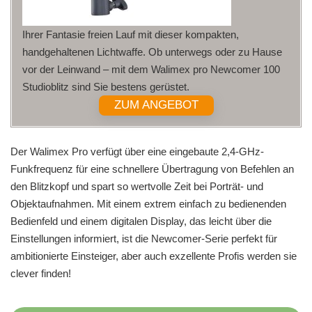
Ihrer Fantasie freien Lauf mit dieser kompakten,
handgehaltenen Lichtwaffe. Ob unterwegs oder zu Hause
vor der Leinwand – mit dem Walimex pro Newcomer 100
Studioblitz sind Sie bestens gerüstet.
ZUM ANGEBOT
Der Walimex Pro verfügt über eine eingebaute 2,4-GHz-
Funkfrequenz für eine schnellere Übertragung von Befehlen an
den Blitzkopf und spart so wertvolle Zeit bei Porträt- und
Objektaufnahmen. Mit einem extrem einfach zu bedienenden
Bedienfeld und einem digitalen Display, das leicht über die
Einstellungen informiert, ist die Newcomer-Serie perfekt für
ambitionierte Einsteiger, aber auch exzellente Profis werden sie
clever finden!