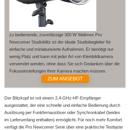
zu bedienende, zuverlässige 300 W Walimex Pro
Newcomer Studioblitz ist der ideale Studiobegleiter für
einfache und miniaturisierte Aufnahmen. Er benötigt nur
wenig Platz und kann mit jeder Art von Kleinbildkamera
verwendet werden, ohne dass Sie sich Gedanken über die
Fokuseinstellungen Ihrer Kamera machen müssen.
ZUM ANGEBOT
Der Blitzkopf ist mit einem 2,4-GHz-HF-Empfänger
ausgestattet, der eine schnelle und einfache Bedienung durch
Auslösung per Funkfernauslöser oder Synchronkabel (beides
im Lieferumfang enthalten) ermöglicht. Für noch mehr Komfort
verfügt die Pro Newcomer Serie über eine praktische Testtaste